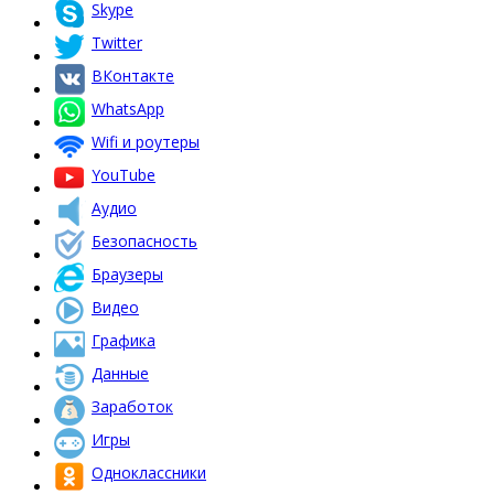
Skype
Twitter
ВКонтакте
WhatsApp
Wifi и роутеры
YouTube
Аудио
Безопасность
Браузеры
Видео
Графика
Данные
Заработок
Игры
Одноклассники