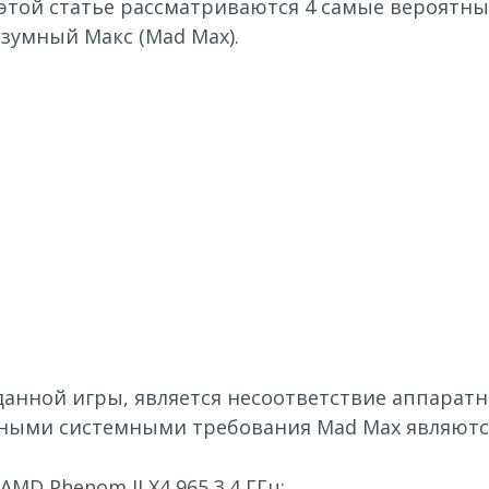
этой статье рассматриваются 4 самые вероятны
зумный Макс (Mad Max).
данной игры, является несоответствие аппарат
ными системными требования Mad Max являютс
 AMD Phenom II X4 965 3.4 ГГц;