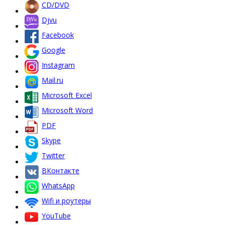
CD/DVD
Djvu
Facebook
Google
Instagram
Mail.ru
Microsoft Excel
Microsoft Word
PDF
Skype
Twitter
ВКонтакте
WhatsApp
Wifi и роутеры
YouTube