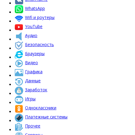
WhatsApp
Wifi и роутеры
YouTube
Аудио
Безопасность
Браузеры
Видео
Графика
Данные
Заработок
Игры
Одноклассники
Платежные системы
Прочее
Сервисы