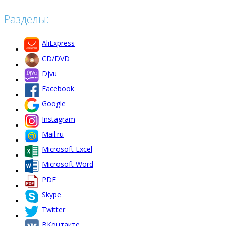
Разделы:
AliExpress
CD/DVD
Djvu
Facebook
Google
Instagram
Mail.ru
Microsoft Excel
Microsoft Word
PDF
Skype
Twitter
ВКонтакте