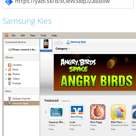
https://yadi.sk/d/xOeW38qDZaBBow
Samsung Kies