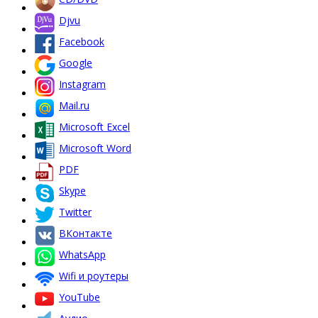
Djvu
Facebook
Google
Instagram
Mail.ru
Microsoft Excel
Microsoft Word
PDF
Skype
Twitter
ВКонтакте
WhatsApp
Wifi и роутеры
YouTube