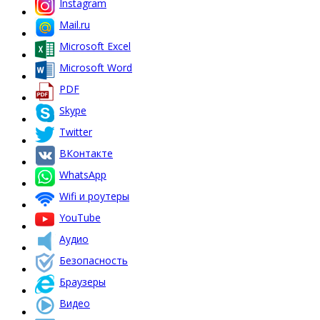
Instagram
Mail.ru
Microsoft Excel
Microsoft Word
PDF
Skype
Twitter
ВКонтакте
WhatsApp
Wifi и роутеры
YouTube
Аудио
Безопасность
Браузеры
Видео