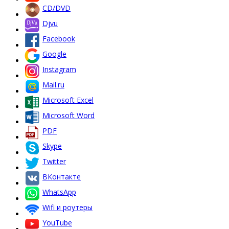
CD/DVD
Djvu
Facebook
Google
Instagram
Mail.ru
Microsoft Excel
Microsoft Word
PDF
Skype
Twitter
ВКонтакте
WhatsApp
Wifi и роутеры
YouTube