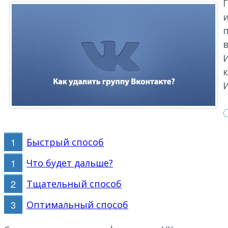
и
в
И
И
Быстрый способ
Что будет дальше?
Тщательный способ
Оптимальный способ