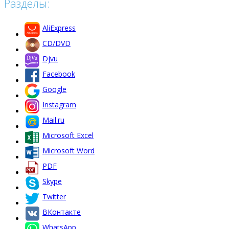
Разделы:
AliExpress
CD/DVD
Djvu
Facebook
Google
Instagram
Mail.ru
Microsoft Excel
Microsoft Word
PDF
Skype
Twitter
ВКонтакте
WhatsApp