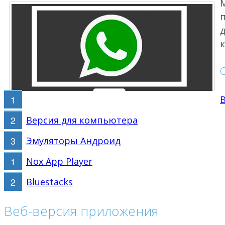
п
д
к
Версия для компьютера
Эмуляторы Андроид
Nox App Player
Bluestacks
Веб-версия приложения