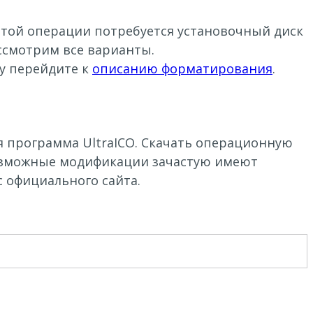
 этой операции потребуется установочный диск
ссмотрим все варианты.
зу перейдите к
описанию форматирования
.
я программа UltraICO. Скачать операционную
евозможные модификации зачастую имеют
с официального сайта.