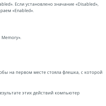
bled». Если установлено значание «Disabled»,
раем «Enabled».
t Memory».
чтобы на первом месте стояла флешка, с которой
 результате этих действий компьютер