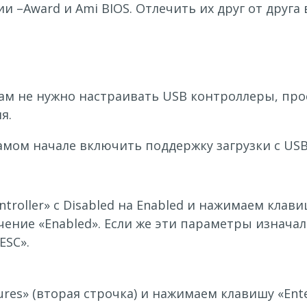
и –Award и Ami BIOS. Отлечить их друг от друга
вам не нужно настраивать USB контроллеры, про
я.
амом начале включить поддержку загрузки с USB
roller» c Disabled на Enabled и нажимаем клави
чение «Enabled». Если же эти параметры изначал
ESC».
es» (вторая строчка) и нажимаем клавишу «Enter»