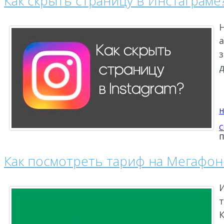
Как скрыть страницу в Инстаграме
з
Н
С
П
Как посмотреть тариф на Мегафон
т