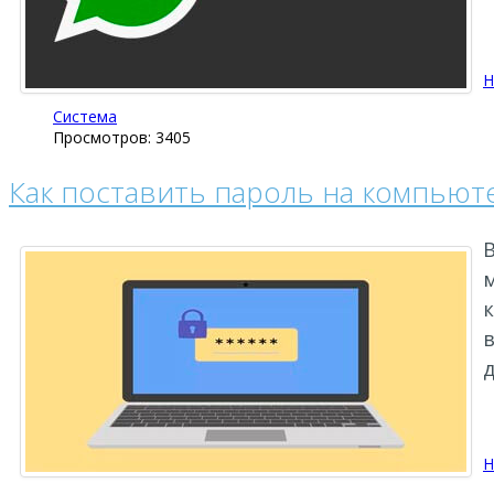
Н
Система
Просмотров: 3405
Как поставить пароль на компьюте
м
в
Н