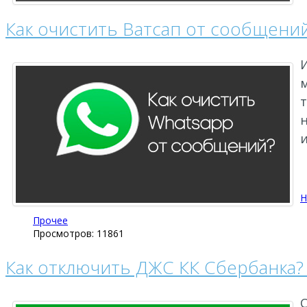
Как очистить Ватсап от сообщений?
т
н
Н
Прочее
Просмотров: 11861
Как отключить ДЖС КК Сбербанка? 
С