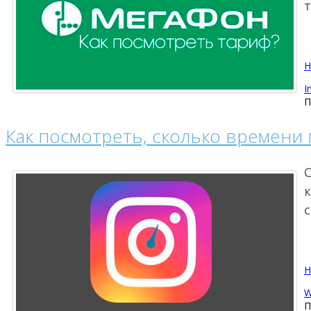
Н
I
П
Как посмотреть, сколько времени 
Н
W
П