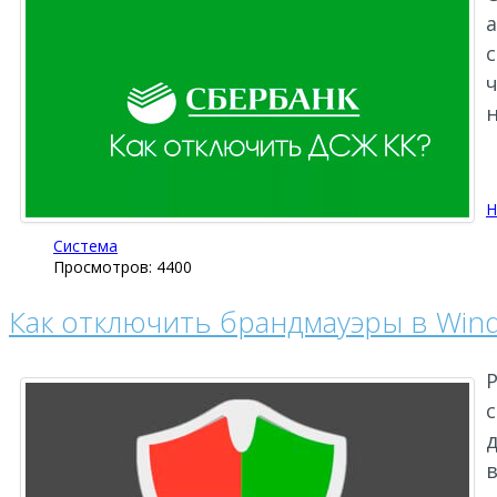
а
с
ч
Н
Система
Просмотров: 4400
Как отключить брандмауэры в Win
с