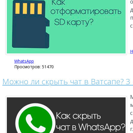
о
д
с
Н
WhatsApp
Просмотров: 51470
Можно ли скрыть чат в Ватсапе? 3
с
д
г